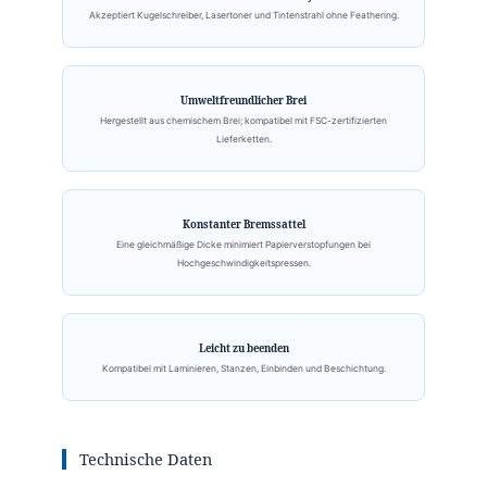
Akzeptiert Kugelschreiber, Lasertoner und Tintenstrahl ohne Feathering.
Umweltfreundlicher Brei
Hergestellt aus chemischem Brei; kompatibel mit FSC-zertifizierten
Lieferketten.
Konstanter Bremssattel
Eine gleichmäßige Dicke minimiert Papierverstopfungen bei
Hochgeschwindigkeitspressen.
Leicht zu beenden
Kompatibel mit Laminieren, Stanzen, Einbinden und Beschichtung.
Technische Daten