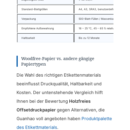
Standard-Blattgrößen
A4, A3, SRA3, benutzerdefiniert
Verpackung
500-Blatt-Füllen / Massenkartons / Walze
Empfohlene Aufbewahrung
18 – 25 °C, 45 – 65 % relative Luftfeuchti
Haltbarkeit
Bis zu 12 Monate
Woodfree-Papier vs. andere gängige
Papiertypen
Die Wahl des richtigen Etikettenmaterials
beeinflusst Druckqualität, Haltbarkeit und
Kosten. Der untenstehende Vergleich hilft
Ihnen bei der Bewertung
Holzfreies
Offsetdruckpapier
gegen Alternativen, die
Guanhao voll angeboten haben
Produktpalette
des Etikettmaterials
.