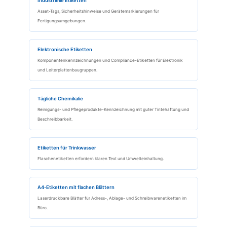
Industrielle Etiketten
Asset-Tags, Sicherheitshinweise und Gerätemarkierungen für
Fertigungsumgebungen.
Elektronische Etiketten
Komponentenkennzeichnungen und Compliance-Etiketten für Elektronik
und Leiterplattenbaugruppen.
Tägliche Chemikalie
Reinigungs- und Pflegeprodukte-Kennzeichnung mit guter Tintehaftung und
Beschreibbarkeit.
Etiketten für Trinkwasser
Flaschenetiketten erfordern klaren Text und Umwelteinhaltung.
A4-Etiketten mit flachen Blättern
Laserdruckbare Blätter für Adress-, Ablage- und Schreibwarenetiketten im
Büro.