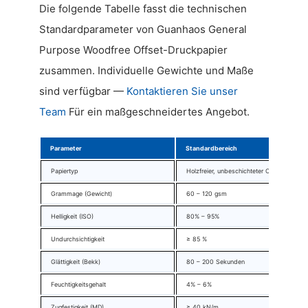
Die folgende Tabelle fasst die technischen
Standardparameter von Guanhaos General
Purpose Woodfree Offset-Druckpapier
zusammen. Individuelle Gewichte und Maße
sind verfügbar —
Kontaktieren Sie unser
Team
Für ein maßgeschneidertes Angebot.
Parameter
Standardbereich
Papiertyp
Holzfreier, unbeschichteter Offset
Grammage (Gewicht)
60 – 120 gsm
Helligkeit (ISO)
80% – 95%
Undurchsichtigkeit
≥ 85 %
Glättigkeit (Bekk)
80 – 200 Sekunden
Feuchtigkeitsgehalt
4% – 6%
Zugfestigkeit (MD)
≥ 40 kN/m