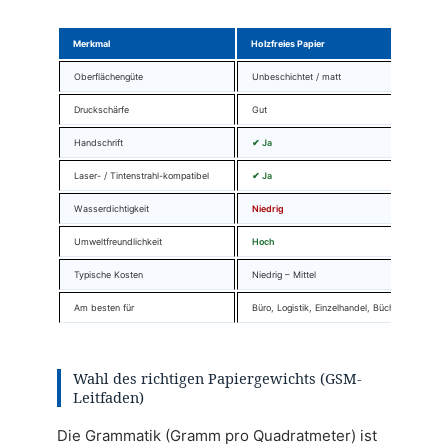
Merkmal
Holzfreies Papier
Oberflächengüte
Unbeschichtet / matt
Druckschärfe
Gut
Handschrift
✔ Ja
Laser- / Tintenstrahl-kompatibel
✔ Ja
Wasserdichtigkeit
Niedrig
Umweltfreundlichkeit
Hoch
Typische Kosten
Niedrig – Mittel
Am besten für
Büro, Logistik, Einzelhandel, Bücher
Wahl des richtigen Papiergewichts (GSM-
Leitfaden)
Die Grammatik (Gramm pro Quadratmeter) ist