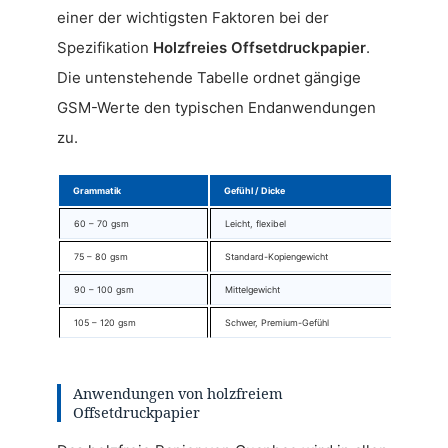
einer der wichtigsten Faktoren bei der
Spezifikation
Holzfreies Offsetdruckpapier
.
Die untenstehende Tabelle ordnet gängige
GSM-Werte den typischen Endanwendungen
zu.
Grammatik
Gefühl / Dicke
60 – 70 gsm
Leicht, flexibel
75 – 80 gsm
Standard-Kopiengewicht
90 – 100 gsm
Mittelgewicht
105 – 120 gsm
Schwer, Premium-Gefühl
Anwendungen von holzfreiem
Offsetdruckpapier