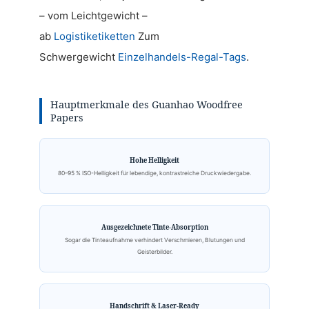
– vom Leichtgewicht –
ab
Logistiketiketten
Zum
Schwergewicht
Einzelhandels-Regal-Tags
.
Hauptmerkmale des Guanhao Woodfree
Papers
Hohe Helligkeit
80–95 % ISO-Helligkeit für lebendige, kontrastreiche Druckwiedergabe.
Ausgezeichnete Tinte-Absorption
Sogar die Tinteaufnahme verhindert Verschmieren, Blutungen und
Geisterbilder.
Handschrift & Laser-Ready