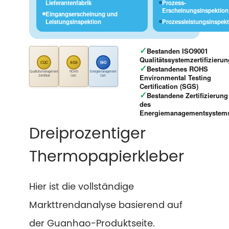
Lieferantenfabrik
Prozess-
Erscheinungsinspektion
Eingangserscheinung und
Leistungsinspektion
Prozessleistungsinspek
✓
Bestanden ISO9001
Qualitätssystemzertifizierun
CQC
SGS
ISO
✓
Bestandenes ROHS
Qualitätsmanagement
ROHS
Energiemanagement
Environmental Testing
Zertifikat
Cert.
Cert.
Certification (SGS)
✓
Bestandene Zertifizierung
des
Energiemanagementsystem
Dreiprozentiger
Thermopapierkleber
Hier ist die vollständige
Markttrendanalyse basierend auf
der Guanhao-Produktseite.