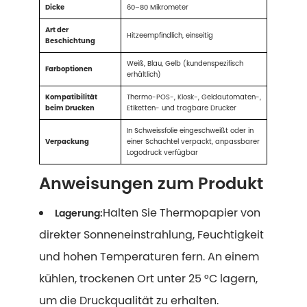
Dicke
60–80 Mikrometer
Art der
Hitzeempfindlich, einseitig
Beschichtung
Weiß, Blau, Gelb (kundenspezifisch
Farboptionen
erhältlich)
Kompatibilität
Thermo-POS-, Kiosk-, Geldautomaten-,
beim Drucken
Etiketten- und tragbare Drucker
In Schweissfolie eingeschweißt oder in
Verpackung
einer Schachtel verpackt, anpassbarer
Logodruck verfügbar
Anweisungen zum Produkt
Halten Sie Thermopapier von
Lagerung:
direkter Sonneneinstrahlung, Feuchtigkeit
und hohen Temperaturen fern. An einem
kühlen, trockenen Ort unter 25 °C lagern,
um die Druckqualität zu erhalten.