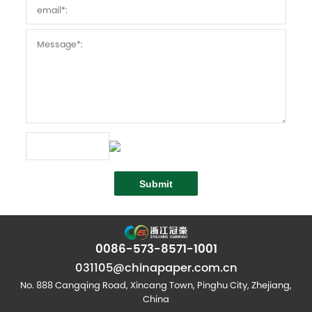
0086-573-8571-1001
031105@chinapaper.com.cn
No. 888 Cangqing Road, Xincang Town, Pinghu City, Zhejiang,
China