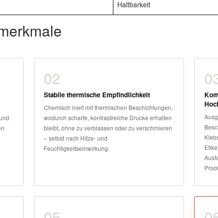
Haltbarkeit
smerkmale
02
0
Stabile thermische Empfindlichkeit
Komp
Hoch
Chemisch inert mit thermischen Beschichtungen,
Ausg
 und
wodurch scharfe, kontrastreiche Drucke erhalten
Besc
en
bleibt, ohne zu verblassen oder zu verschmieren
Klebs
– selbst nach Hitze- und
Etike
Feuchtigkeitseinwirkung.
Ausfa
Produ
05
0