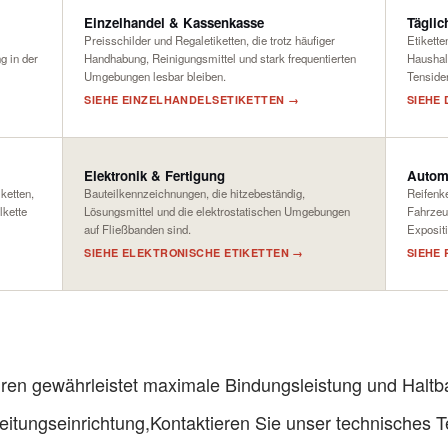
Einzelhandel & Kassenkasse
Tägli
Preisschilder und Regaletiketten, die trotz häufiger
Etikette
g in der
Handhabung, Reinigungsmittel und stark frequentierten
Haushalt
Umgebungen lesbar bleiben.
Tensiden
SIEHE EINZELHANDELSETIKETTEN →
SIEHE
Elektronik & Fertigung
Automo
ketten,
Bauteilkennzeichnungen, die hitzebeständig,
Reifenk
lkette
Lösungsmittel und die elektrostatischen Umgebungen
Fahrzeug
auf Fließbanden sind.
Exposit
SIEHE ELEKTRONISCHE ETIKETTEN →
SIEHE
n gewährleistet maximale Bindungsleistung und Haltbark
Leitungseinrichtung,
Kontaktieren Sie unser technisches 