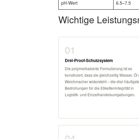
pH-Wert
6.5–7.5
Wichtige Leistung
01
Drei-Proof-Schutzsystem
Die polymerbasierte Formulierung ist so
konstruiert, dass sie gleichzeitig Wasser, Öl
Weichmacher widersteht – die drei häufigst
Bedrohungen für die Etikettenintegrität in
Logistik- und Einzelhandelsumgebungen.
04