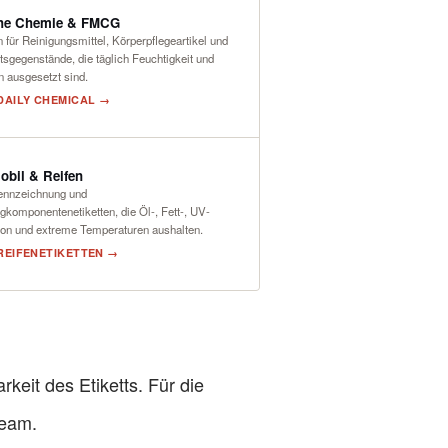
che Chemie & FMCG
n für Reinigungsmittel, Körperpflegeartikel und
sgegenstände, die täglich Feuchtigkeit und
 ausgesetzt sind.
 DAILY CHEMICAL →
bil & Reifen
ennzeichnung und
komponentenetiketten, die Öl-, Fett-, UV-
ion und extreme Temperaturen aushalten.
 REIFENETIKETTEN →
eit des Etiketts. Für die
Team
.