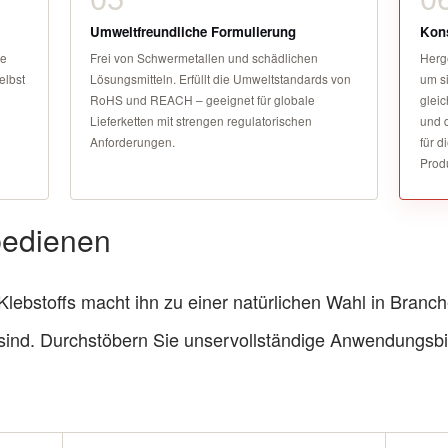
Umweltfreundliche Formulierung
Kons
me
Frei von Schwermetallen und schädlichen
Herge
elbst
Lösungsmitteln. Erfüllt die Umweltstandards von
um si
RoHS und REACH – geeignet für globale
gleic
Lieferketten mit strengen regulatorischen
und d
Anforderungen.
für d
Prod
 bedienen
ebstoffs macht ihn zu einer natürlichen Wahl in Branche
ind. Durchstöbern Sie unser
vollständige Anwendungsbi