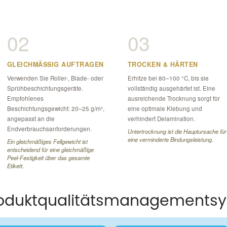
02
03
GLEICHMÄSSIG AUFTRAGEN
TROCKEN & HÄRTEN
Verwenden Sie Roller-, Blade- oder
Erhitze bei 80–100 °C, bis sie
Sprühbeschichtungsgeräte.
vollständig ausgehärtet ist. Eine
Empfohlenes
ausreichende Trocknung sorgt für
Beschichtungsgewicht: 20–25 g/m²,
eine optimale Klebung und
angepasst an die
verhindert Delamination.
Endverbrauchsanforderungen.
Untertrocknung ist die Hauptursache für
eine verminderte Bindungsleistung.
Ein gleichmäßiges Fellgewicht ist
entscheidend für eine gleichmäßige
Peel-Festigkeit über das gesamte
Etikett.
roduktqualitätsmanagements